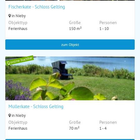
Fischerkate - Schloss Gelting
in Nieby
Objekttyp
Größe
Personen
Ferienhaus
150 m²
1 - 10
zum Objekt
online buchbar
Müllerkate - Schloss Gelting
in Nieby
Objekttyp
Größe
Personen
Ferienhaus
70 m²
1 - 4