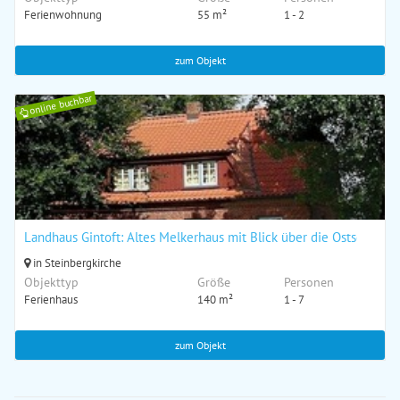
Ferienwohnung
55 m²
1 - 2
zum Objekt
online buchbar
Landhaus Gintoft: Altes Melkerhaus mit Blick über die Ostsee bis 
in Steinbergkirche
Objekttyp
Größe
Personen
Ferienhaus
140 m²
1 - 7
zum Objekt