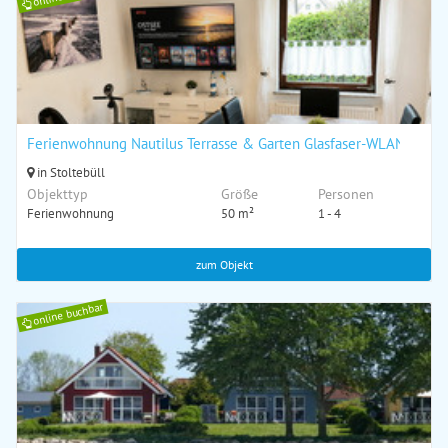
Ferienwohnung Nautilus Terrasse & Garten Glasfaser-WLAN Hund
in Stoltebüll
Objekttyp
Größe
Personen
Ferienwohnung
50 m²
1 - 4
zum Objekt
online buchbar