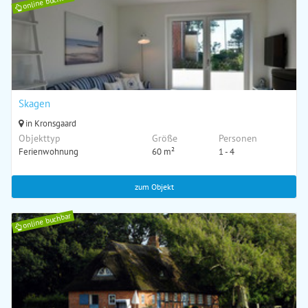
online buchbar
Skagen
in Kronsgaard
Objekttyp
Größe
Personen
Ferienwohnung
60 m²
1 - 4
zum Objekt
online buchbar