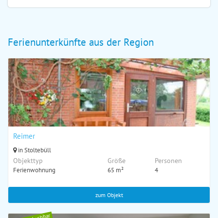
Ferienunterkünfte aus der Region
Reimer
in Stoltebüll
Objekttyp
Größe
Personen
Ferienwohnung
65 m²
4
zum Objekt