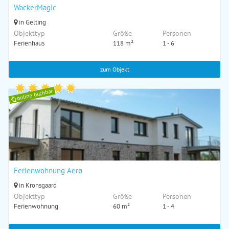
WackerMagic
in Gelting
Objekttyp
Größe
Personen
Ferienhaus
118 m²
1 - 6
zum Objekt
online buchbar
Ferienwohnung Aerø
in Kronsgaard
Objekttyp
Größe
Personen
Ferienwohnung
60 m²
1 - 4