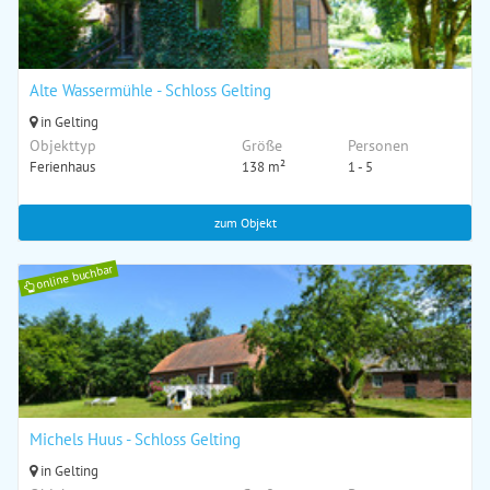
Alte Wassermühle - Schloss Gelting
in Gelting
Objekttyp
Größe
Personen
Ferienhaus
138 m²
1 - 5
zum Objekt
online buchbar
Michels Huus - Schloss Gelting
in Gelting