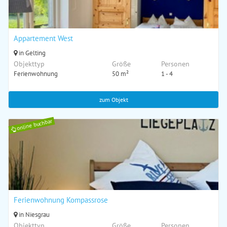
Appartement West
in Gelting
Objekttyp
Größe
Personen
Ferienwohnung
50 m²
1 - 4
zum Objekt
online buchbar
Ferienwohnung Kompassrose
in Niesgrau
Objekttyp
Größe
Personen