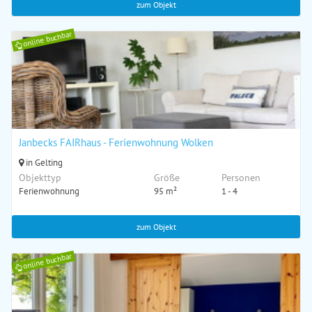
zum Objekt
online buchbar
Janbecks FAIRhaus - Ferienwohnung Wolken
in Gelting
Objekttyp
Größe
Personen
Ferienwohnung
95 m²
1 - 4
zum Objekt
online buchbar