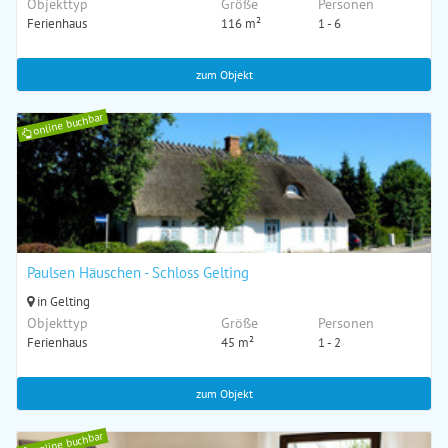
Objekttyp
Größe
Personen
Ferienhaus
116 m²
1 - 6
zum Objekt
online buchbar
Paulsen Häuschen - Schloss Gelting
in Gelting
Objekttyp
Größe
Personen
Ferienhaus
45 m²
1 - 2
zum Objekt
online buchbar