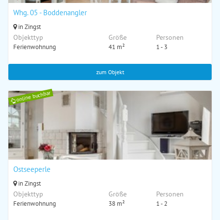
Whg. 05 - Boddenangler
in Zingst
Objekttyp
Größe
Personen
Ferienwohnung
41 m²
1 - 3
zum Objekt
online buchbar
Ostseeperle
in Zingst
Objekttyp
Größe
Personen
Ferienwohnung
38 m²
1 - 2