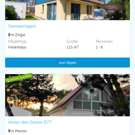
Seemannsgarn
in Zingst
Objekttyp
Größe
Personen
Ferienhaus
115 m²
1 - 8
zum Objekt
online buchbar
Hinter den Dünen D77
in Prerow