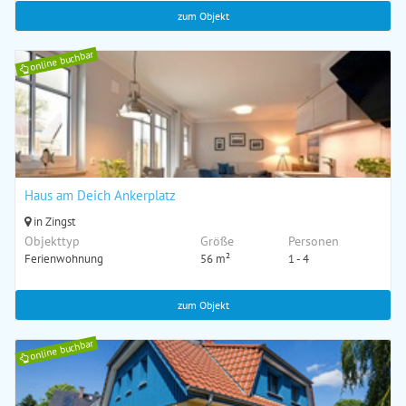
zum Objekt
online buchbar
Haus am Deich Ankerplatz
in Zingst
Objekttyp
Größe
Personen
Ferienwohnung
56 m²
1 - 4
zum Objekt
online buchbar