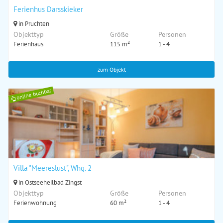
Ferienhus Darsskieker
in Pruchten
Objekttyp
Größe
Personen
Ferienhaus
115 m²
1 - 4
zum Objekt
online buchbar
Villa "Meereslust", Whg. 2
in Ostseeheilbad Zingst
Objekttyp
Größe
Personen
Ferienwohnung
60 m²
1 - 4