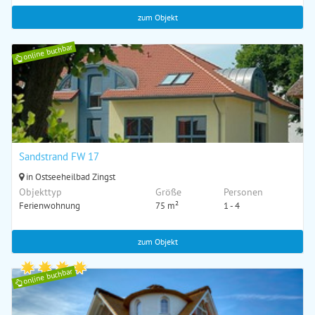
zum Objekt
online buchbar
Sandstrand FW 17
in Ostseeheilbad Zingst
Objekttyp
Größe
Personen
Ferienwohnung
75 m²
1 - 4
zum Objekt
online buchbar