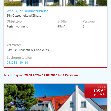
Whg B, Ihr Urlaubszuhause
in Ostseeheilbad Zingst
Objekttyp
Größe
Personen
Ferienwohnung
48m²
2
Vermieter
Familie Elisabeth & Enno Wilts
Buchungstelefon
038232 - 89464
Nur gültig von
29.08.2026 - 12.09.2026
für
2 Personen
135 €
105 € *
pro Nacht