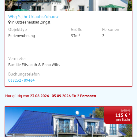
Whg S, Ihr UrlaubsZuhause
in Ostseeheilbad Zingst
Objekttyp
Größe
Personen
Ferienwohnung
53m²
2
Vermieter
Familie Elisabeth & Enno Wilts
Buchungstelefon
038232 - 89464
Nur gültig von
23.08.2026 - 05.09.2026
für
2 Personen
145 €
115 € *
pro Nacht