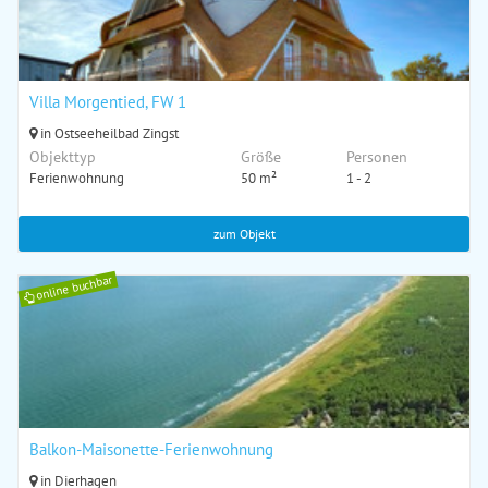
Villa Morgentied, FW 1
in Ostseeheilbad Zingst
Objekttyp
Größe
Personen
Ferienwohnung
50 m²
1 - 2
zum Objekt
online buchbar
Balkon-Maisonette-Ferienwohnung
in Dierhagen