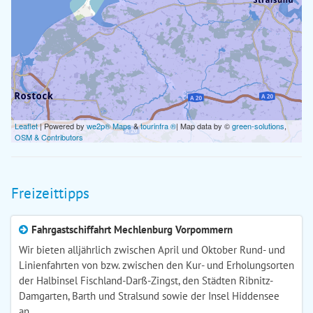
Leaflet
| Powered by
we2p® Maps
&
tourinfra ®
| Map data by ©
green-solutions
,
OSM & Contributors
Freizeittipps
Fahrgastschiffahrt Mechlenburg Vorpommern
Wir bieten alljährlich zwischen April und Oktober Rund- und
Linienfahrten von bzw. zwischen den Kur- und Erholungsorten
der Halbinsel Fischland-Darß-Zingst, den Städten Ribnitz-
Damgarten, Barth und Stralsund sowie der Insel Hiddensee
an.