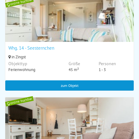
online buchbar
Whg. 14 - Seesternchen
in Zingst
Objekttyp
Größe
Personen
Ferienwohnung
45 m²
1 - 3
zum Objekt
online buchbar