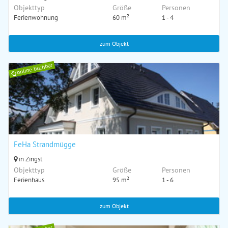
Objekttyp
Größe
Personen
Ferienwohnung
60 m²
1 - 4
zum Objekt
online buchbar
FeHa Strandmügge
in Zingst
Objekttyp
Größe
Personen
Ferienhaus
95 m²
1 - 6
zum Objekt