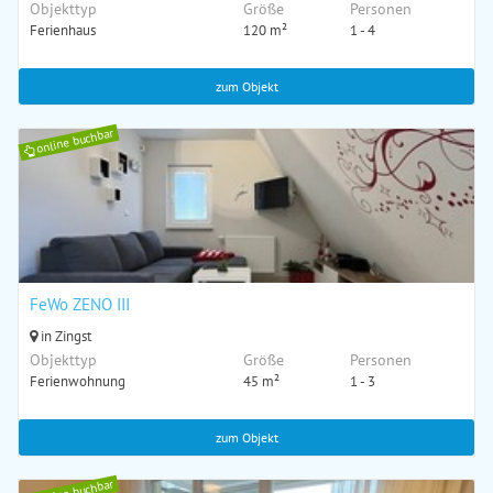
Objekttyp
Größe
Personen
Ferienhaus
120 m²
1 - 4
zum Objekt
online buchbar
FeWo ZENO III
in Zingst
Objekttyp
Größe
Personen
Ferienwohnung
45 m²
1 - 3
zum Objekt
online buchbar