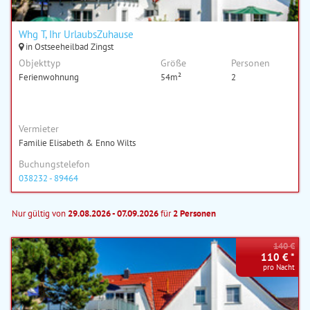
Whg T, Ihr UrlaubsZuhause
in Ostseeheilbad Zingst
Objekttyp
Größe
Personen
Ferienwohnung
54m²
2
Vermieter
Familie Elisabeth & Enno Wilts
Buchungstelefon
038232 - 89464
Nur gültig von
29.08.2026 - 07.09.2026
für
2 Personen
140 €
110 € *
pro Nacht