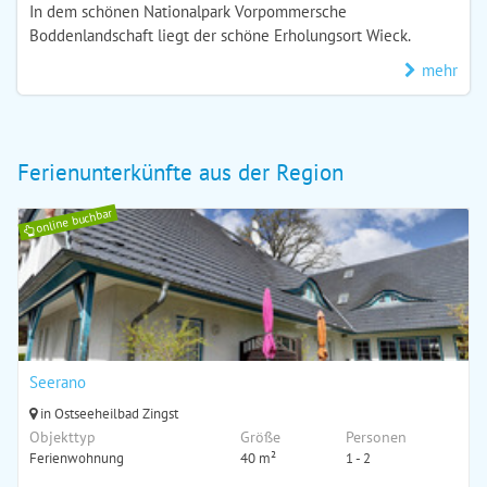
In dem schönen Nationalpark Vorpommersche
Boddenlandschaft liegt der schöne Erholungsort Wieck.
mehr
Ferienunterkünfte aus der Region
online buchbar
Seerano
in Ostseeheilbad Zingst
Objekttyp
Größe
Personen
Ferienwohnung
40 m²
1 - 2