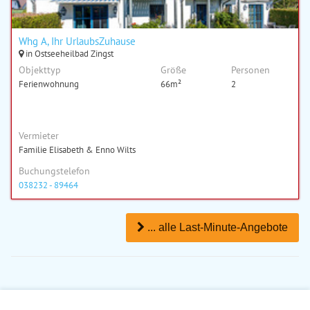
Whg A, Ihr UrlaubsZuhause
in Ostseeheilbad Zingst
Objekttyp
Größe
Personen
Ferienwohnung
66m²
2
Vermieter
Familie Elisabeth & Enno Wilts
Buchungstelefon
038232 - 89464
... alle Last-Minute-Angebote