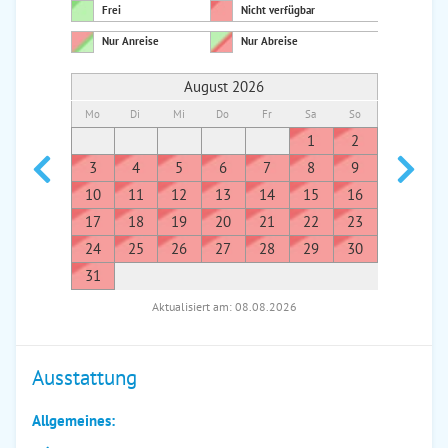
Frei
Nicht verfügbar
Nur Anreise
Nur Abreise
August 2026
Mo
Di
Mi
Do
Fr
Sa
So
Mo
Di
1
2
1
3
4
5
6
7
8
9
7
8
10
11
12
13
14
15
16
14
1
17
18
19
20
21
22
23
21
2
24
25
26
27
28
29
30
28
2
31
Aktualisiert am: 08.08.2026
Ausstattung
Allgemeines: