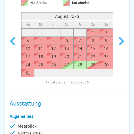
Nur Anreise
Nur Abreise
August 2026
Mo
Di
Mi
Do
Fr
Sa
So
Mo
Di
1
2
1
3
4
5
6
7
8
9
7
8
10
11
12
13
14
15
16
14
1
17
18
19
20
21
22
23
21
2
24
25
26
27
28
29
30
28
2
31
Aktualisiert am: 10.08.2026
Ausstattung
Allgemeines:
Meerblick
Nichtraucher