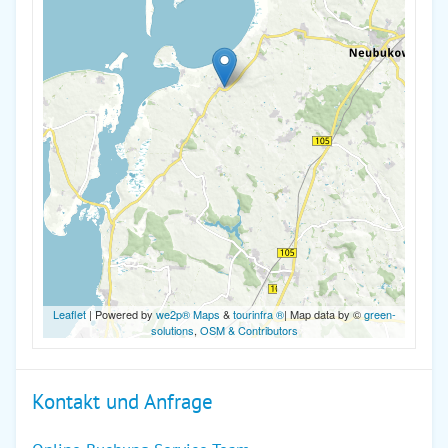
Leaflet
| Powered by
we2p® Maps
&
tourinfra ®
| Map data by ©
green-
solutions
,
OSM & Contributors
Kontakt und Anfrage