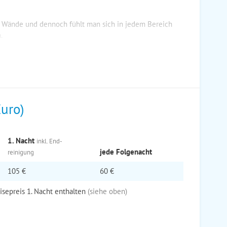
d Wände und dennoch fühlt man sich in jedem Bereich
.
Euro)
1. Nacht
inkl. End­
jede Folge­nacht
reinigung
105 €
60 €
eisepreis 1. Nacht enthalten
(siehe oben)