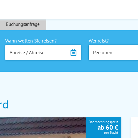
Buchungsanfrage
Wann wollen Sie reisen?
Wer reist?
Anreise / Abreise
Personen
rd
Übernachtungspreis
ab 60 €
pro Nacht