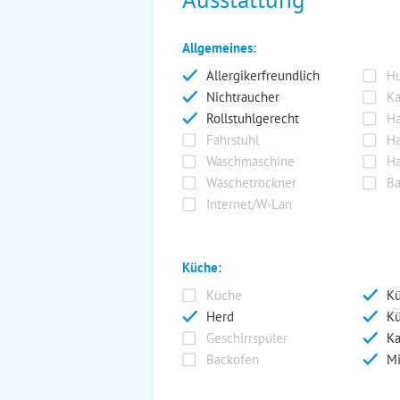
Allgemeines:
Allergikerfreundlich
Hu
Nichtraucher
Ka
Rollstuhlgerecht
Ha
Fahrstuhl
Ha
Waschmaschine
Ha
Wäschetrockner
Ba
Internet/W-Lan
Küche:
Küche
Kü
Herd
Kü
Geschirrspüler
Ka
Backofen
Mi