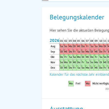
Belegungskalender
Hier sehen Sie die aktuellen Belegung
2026
01
02
03
04
05
06
07
08
09
10
11
1
Aug
Sa
So
Mo
Di
Mi
Do
Fr
Sa
So
Mo
Di
M
Sep
Di
Mi
Do
Fr
Sa
So
Mo
Di
Mi
Do
Fr
S
Okt
Do
Fr
Sa
So
Mo
Di
Mi
Do
Fr
Sa
So
M
Nov
So
Mo
Di
Mi
Do
Fr
Sa
So
Mo
Di
Mi
D
Dez
Di
Mi
Do
Fr
Sa
So
Mo
Di
Mi
Do
Fr
S
Kalender für das nächste Jahr einblen
Mo
Frei
Mo
Nicht verfügb
Ak
Ausstattung