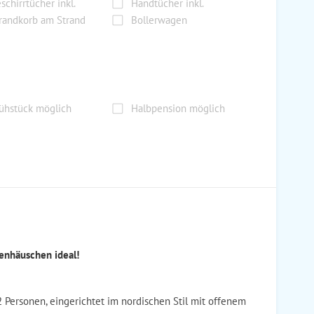
schirrtücher inkl.
Handtücher inkl.
randkorb am Strand
Bollerwagen
ühstück möglich
Halbpension möglich
ienhäuschen ideal!
2 Personen, eingerichtet im nordischen Stil mit offenem