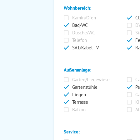
Wohnbereich:
Kamin/Ofen
CD
Bad/WC
DV
Dusche/WC
St
Telefon
Fe
SAT/Kabel-TV
Ra
Außenanlage:
Garten/Liegewiese
Ca
Gartenstühle
Pa
Liegen
Ga
Terrasse
Ki
Balkon
Ab
Service: