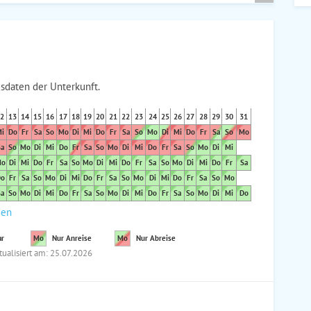
sdaten der Unterkunft.
2
13
14
15
16
17
18
19
20
21
22
23
24
25
26
27
28
29
30
31
i
Do
Fr
Sa
So
Mo
Di
Mi
Do
Fr
Sa
So
Mo
Di
Mi
Do
Fr
Sa
So
Mo
a
So
Mo
Di
Mi
Do
Fr
Sa
So
Mo
Di
Mi
Do
Fr
Sa
So
Mo
Di
Mi
o
Di
Mi
Do
Fr
Sa
So
Mo
Di
Mi
Do
Fr
Sa
So
Mo
Di
Mi
Do
Fr
Sa
o
Fr
Sa
So
Mo
Di
Mi
Do
Fr
Sa
So
Mo
Di
Mi
Do
Fr
Sa
So
Mo
a
So
Mo
Di
Mi
Do
Fr
Sa
So
Mo
Di
Mi
Do
Fr
Sa
So
Mo
Di
Mi
Do
den
ar
Mo
Nur Anreise
Mo
Nur Abreise
tualisiert am: 25.07.2026