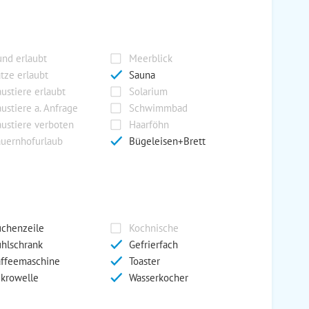
nd erlaubt
Meerblick
tze erlaubt
Sauna
ustiere erlaubt
Solarium
ustiere a. Anfrage
Schwimmbad
ustiere verboten
Haarföhn
uernhofurlaub
Bügeleisen+Brett
chenzeile
Kochnische
hlschrank
Gefrierfach
ffeemaschine
Toaster
krowelle
Wasserkocher