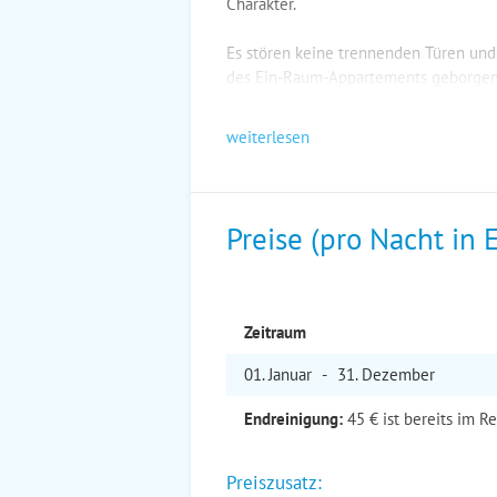
Charakter.
Es stören keine trennenden Türen un
des Ein-Raum-Appartements geborgen
weiterlesen
Preise (pro Nacht in 
Zeitraum
01. Jan
uar
-
31. Dez
ember
Endreinigung:
45 € ist bereits im R
Preiszusatz: