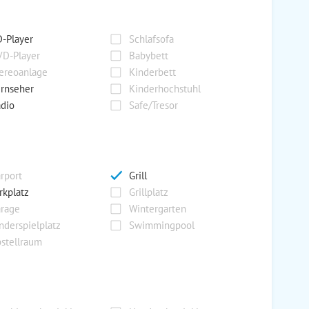
-Player
Schlafsofa
D-Player
Babybett
ereoanlage
Kinderbett
rnseher
Kinderhochstuhl
dio
Safe/Tresor
rport
Grill
rkplatz
Grillplatz
rage
Wintergarten
nderspielplatz
Swimmingpool
stellraum